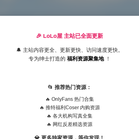
🎉 LoLo屋 主站已全面更新
musuk_k 资源合集70GB 持续更新中
🔔 主站内容更全、更新更快、访问速度更快。
一名专业摄影师，我一直关注着hamusuk_k的作品风格和发展历程。
专为绅士打造的
福利资源聚集地
！
影爱好者的宝库，收录了hamu …
📂 推荐热门资源：
🔥 OnlyFans 热门合集
🔥 推特福利Coser 内购资源
🔥 各大机构写真全集
musuk_k写真资源合集 70GB大容量 持续更新中
🔥 网红反差精选资源
一名长期关注人像摄影领域的从业者，hamusuk_k的作品一直是
💎 更多独家资源，等你发现！