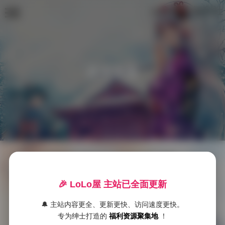
LoLo美女福利社
高清套图
首
页
大理洱海边蜜桃裤街拍写真合集 [1000P2V 26GB]
S
S

发布于 2026-01-21
🎉 LoLo屋 主站已全面更新
S
作为一位长期关注街头时尚与自然风光融合的摄影爱好者，我最近有幸接触到了这组来自大理的视觉冲击作品。这不仅仅是一套写真，更像是一本用 …
典
🔔 主站内容更全、更新更快、访问速度更快。
专为绅士打造的
福利资源聚集地
！
藏