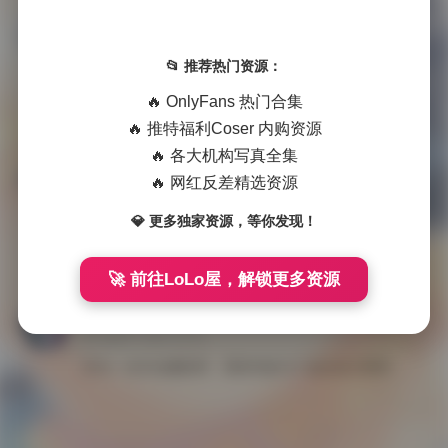
大理洱海边蜜桃裤穿搭街拍：1000高清图片与26GB视频合集
会

发布于 2025-12-17
📂 推荐热门资源：
员
作为一名经常穿梭于各大摄影景点的摄影师，我对这组”大理洱海边蜜桃裤穿搭街拍”作品印象深刻。这组作品不仅展现了大理独特的自然风光与人 …
福
🔥 OnlyFans 热门合集
🔥 推特福利Coser 内购资源
利
🔥 各大机构写真全集
大理洱海边蜜桃裤穿搭街拍：视觉冲击写真集
国
🔥 网红反差精选资源

发布于 2025-11-07
模
💎 更多独家资源，等你发现！
作为一名摄影爱好者，我有幸参与了这次在大理洱海边进行的蜜桃裤穿搭街拍项目。当第一缕阳光洒在洱海波光粼粼的水面上时，我知道这将是一次 …
系
列
🚀 前往LoLo屋，解锁更多资源
大理洱海边蜜桃裤穿搭街拍日记
岛

发布于 2025-10-23
遇
作为一名专业摄影师，我有幸参与了这次在大理洱海边拍摄的蜜桃裤穿搭街拍项目。整个拍摄过程充满了创意与灵感，让我对时尚摄影有了更深的理 …
微
密