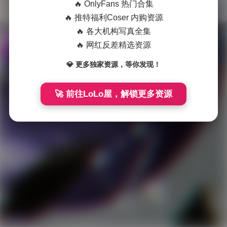
🔥 OnlyFans 热门合集
🔥 推特福利Coser 内购资源
会
🔥 各大机构写真全集
员
🔥 网红反差精选资源
福
Theme
WordPress
💎 更多独家资源，等你发现！
利
网站在各种灾难中运行了 3199 天
国
🚀 前往LoLo屋，解锁更多资源
模
系
列
岛
遇
微
密