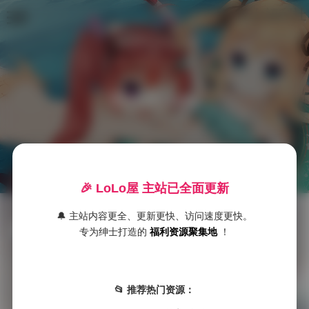
LoLo美女福利社
萌汉药baby
首
页
🎉 LoLo屋 主站已全面更新
🔔 主站内容更全、更新更快、访问速度更快。
萌汉药baby美女写真合集下106套 40GB
S
专为绅士打造的
福利资源聚集地
！
S

发布于 2025-10-07
S
更多内容: 萌汉药baby美女写真合集下106套 40GB 如果你正在寻找高质量的写真内容，那么“萌汉药baby”这个名字你一定不 …
典
📂 推荐热门资源：
藏