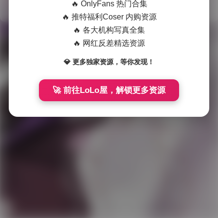
🔥 OnlyFans 热门合集
🔥 推特福利Coser 内购资源
会
🔥 各大机构写真全集
员
🔥 网红反差精选资源
福
Theme
WordPress
💎 更多独家资源，等你发现！
利
网站在各种灾难中运行了 3199 天
国
🚀 前往LoLo屋，解锁更多资源
模
系
列
岛
遇
微
密