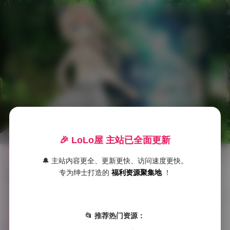
LoLo美女福利社
江南第一小吊
首
页
🎉 LoLo屋 主站已全面更新
🔔 主站内容更全、更新更快、访问速度更快。
童锦程798短剧全集
S
专为绅士打造的
福利资源聚集地
！
S

发布于 2025-09-30
S
在众多写真博主中，童锦程以其独特的风格和魅力脱颖而出，尤其是他备受关注的798短剧全集，成为了许多粉丝和观众热议的焦点。这套全集不 …
典
📂 推荐热门资源：
藏