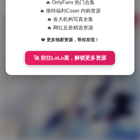
🔥 OnlyFans 热门合集
🔥 推特福利Coser 内购资源
会
🔥 各大机构写真全集
员
🔥 网红反差精选资源
福
Theme
WordPress
💎 更多独家资源，等你发现！
利
网站在各种灾难中运行了 3199 天
国
🚀 前往LoLo屋，解锁更多资源
模
系
列
岛
遇
微
密