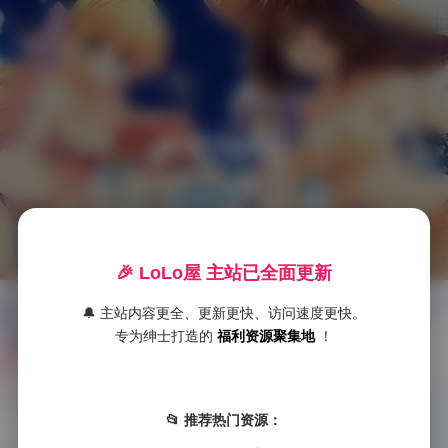
LoLo美女福利社
木绵绵OwO
首
页
🎉 LoLo屋 主站已全面更新
🔔 主站内容更全、更新更快、访问速度更快。
美女写真图集87套打包下载
S
专为绅士打造的
福利资源聚集地
！
S

发布于 2025-10-05
S
今天要为大家带来的是网络博主“木绵绵OwO”的精彩写真图集，总计87套高清套图，总容量高达30GB，堪称一次视觉盛宴。这位博主的作 …
典
📂 推荐热门资源：
藏