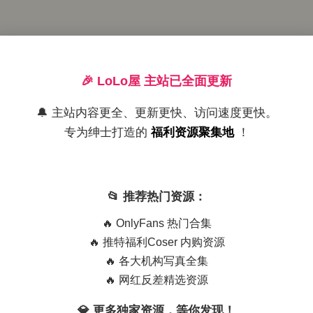
🎉 LoLo屋 主站已全面更新
ri_LapisL写真资源合集[75GB]持续更新
🔔 主站内容更全、更新更快、访问速度更快。
最近收藏了一套令人惊艳的写真资源——Ruri_LapisL的75GB超
专为绅士打造的
福利资源聚集地
！
爱好者，这个持续更新的资源 …
📂 推荐热门资源：
🔥 OnlyFans 热门合集
🔥 推特福利Coser 内购资源
🔥 各大机构写真全集
@Ruri_LapisL 75GB高清资源合集持续更新
🔥 网红反差精选资源
字时代的浩瀚星空中，总有一些闪耀的名字能瞬间捕获我们的目光，而ルリ@R
💎 更多独家资源，等你发现！