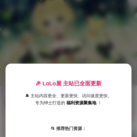
LoLo美女福利社
是暖暖呀
首
页
🎉 LoLo屋 主站已全面更新
🔔 主站内容更全、更新更快、访问速度更快。
暖暖写真合集下载3套774MB
S
专为绅士打造的
福利资源聚集地
！
S

发布于 2025-10-04
S
暖暖写真合集下载3套774MB，对于喜欢清新甜美风格的粉丝来说，这绝对是一份不可多得的收藏。暖暖的写真作品一直以自然、阳光、充满活 …
典
📂 推荐热门资源：
藏