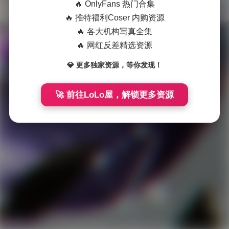
🔥 OnlyFans 热门合集
🔥 推特福利Coser 内购资源
会
🔥 各大机构写真全集
员
🔥 网红反差精选资源
福
Theme
WordPress
💎 更多独家资源，等你发现！
利
网站在各种灾难中运行了 3199 天
国
🚀 前往LoLo屋，解锁更多资源
模
系
列
岛
遇
微
密