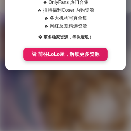
🔥 OnlyFans 热门合集
🔥 推特福利Coser 内购资源
会
🔥 各大机构写真全集
员
🔥 网红反差精选资源
福
Theme
WordPress
💎 更多独家资源，等你发现！
利
网站在各种灾难中运行了 3199 天
国
🚀 前往LoLo屋，解锁更多资源
模
系
列
岛
遇
微
密