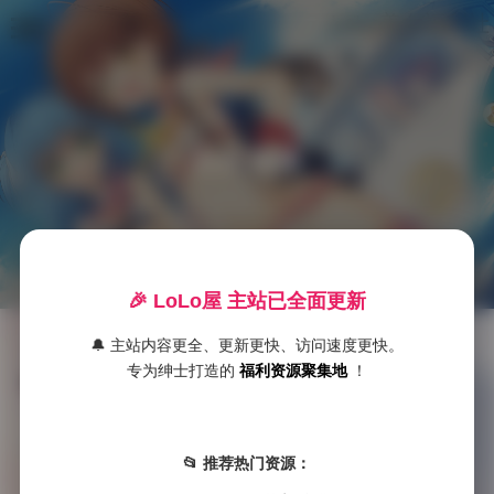
LoLo美女福利社
古风头像
首
页
🎉 LoLo屋 主站已全面更新
🔔 主站内容更全、更新更快、访问速度更快。
古风美女国风写真图片合集780张下载
S
专为绅士打造的
福利资源聚集地
！
S

发布于 2025-10-04
S
在国风文化日益流行的当下，古风美女写真以其独特的韵味和精致的画面吸引了大量摄影爱好者与艺术欣赏者。今天要介绍的是一套包含780张高 …
典
📂 推荐热门资源：
藏