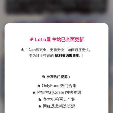
近期，写真爱好者们都在谈论一个名为“她们印象”的大型写真资源库，其中包含85套精致写真，合计容量高达330GB。这个合集不仅规模庞 …



2 热度
她们印象85套写真合集 [330GB] 高清
发布于 51 分钟前
网
写真资源打包下载
已关闭评论
红
套
图
🎉 LoLo屋 主站已全面更新
美
🔔 主站内容更全、更新更快、访问速度更快。
女
专为绅士打造的
福利资源聚集地
！
摄
绮梦摄影合集完整版下载：189套2.2TB写真资源合集
绮梦合集简介 “绮梦”这个名字在写真圈中并不陌生，它代表着一种风格独特、画面精致的创作系列。近年来，这组作品以其高水准的画面质量和 …
影



2 热度
绮梦摄影合集完整版下载：189套2.2TB
发布于 1 小时前
写真资源合集
已关闭评论
📂 推荐热门资源：
谜
🔥 OnlyFans 热门合集
语
🔥 推特福利Coser 内购资源
空
🔥 各大机构写真全集
间
🔥 网红反差精选资源