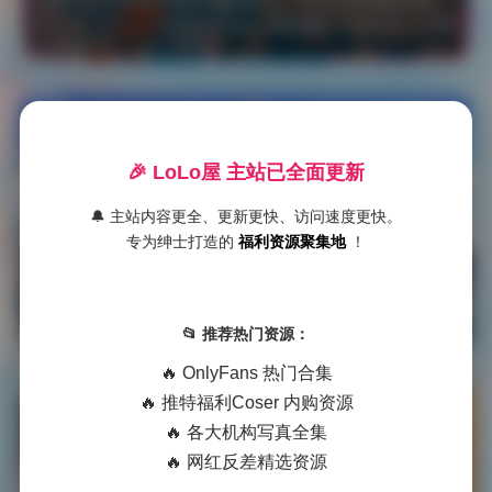
在当今这个社交媒体蓬勃发展的时代，许多博主和摄影师都在为自己的粉丝打造独特的形象风格。李若汐作为一位在网络时代崭露头角的女博主，她 …



1 热度
李若汐写真精选6套合集：内部私藏无
发布于 51 分钟前
网
水印高清写真大公开
已关闭评论
红
套
图
🎉 LoLo屋 主站已全面更新
美
🔔 主站内容更全、更新更快、访问速度更快。
女
专为绅士打造的
福利资源聚集地
！
摄
Myu_a(뮤아)写真图集合集37套49GB大容量资源整理分享
关注韩系写真圈的朋友大概率都听过Myu_a这个名字。这位在推特和Instagram上活跃的韩国模特，凭借那种介于清纯与性感之间的独 …
影



1 热度
Myu_a(뮤아)写真图集合集37套49GB大
发布于 1 小时前
容量资源整理分享
已关闭评论
📂 推荐热门资源：
谜
🔥 OnlyFans 热门合集
语
🔥 推特福利Coser 内购资源
空
🔥 各大机构写真全集
间
🔥 网红反差精选资源