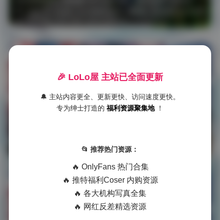
在抖音热搜榜上频频飙升的“岛遇”系列，终于迎来了全新的“无敌爆龙战神”主题合集。由雅婷妹妹倾情呈现的797张高分辨率照片与465段 …



2 热度
【岛遇】抖音无敌爆龙战神（雅婷妹
发布于 50 分钟前
网
妹）全景合集 | 797P 465V 24G
已关闭评论
红
套
图
🎉 LoLo屋 主站已全面更新
美
🔔 主站内容更全、更新更快、访问速度更快。
女
专为绅士打造的
福利资源聚集地
！
摄
岛遇抖音芳姨写真合集精选700P 44V 1G
在社交媒体的光影世界里，岛遇与芳姨的合集如同一幅流动的时尚画卷。这700P高清的写真资源集合，以44个视角、1G的精致文件质量，为 …
影



2 热度
岛遇抖音芳姨写真合集精选700P 44V
发布于 1 小时前
1G
已关闭评论
📂 推荐热门资源：
谜
🔥 OnlyFans 热门合集
语
🔥 推特福利Coser 内购资源
空
🔥 各大机构写真全集
间
🔥 网红反差精选资源