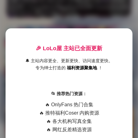
近期，写真爱好者们都在谈论一个名为“她们印象”的大型写真资源库，其中包含85套精致写真，合计容量高达330GB。这个合集不仅规模庞 …



2 热度
她们印象85套写真合集 [330GB] 高清
发布于 51 分钟前
网
写真资源打包下载
已关闭评论
红
套
图
🎉 LoLo屋 主站已全面更新
美
🔔 主站内容更全、更新更快、访问速度更快。
女
专为绅士打造的
福利资源聚集地
！
摄
绮梦摄影合集完整版下载：189套2.2TB写真资源合集
绮梦合集简介 “绮梦”这个名字在写真圈中并不陌生，它代表着一种风格独特、画面精致的创作系列。近年来，这组作品以其高水准的画面质量和 …
影



2 热度
绮梦摄影合集完整版下载：189套2.2TB
发布于 1 小时前
写真资源合集
已关闭评论
📂 推荐热门资源：
谜
🔥 OnlyFans 热门合集
语
🔥 推特福利Coser 内购资源
空
🔥 各大机构写真全集
间
🔥 网红反差精选资源