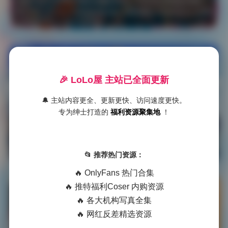
在当今这个社交媒体蓬勃发展的时代，许多博主和摄影师都在为自己的粉丝打造独特的形象风格。李若汐作为一位在网络时代崭露头角的女博主，她 …



1 热度
李若汐写真精选6套合集：内部私藏无
发布于 51 分钟前
网
水印高清写真大公开
已关闭评论
红
套
图
🎉 LoLo屋 主站已全面更新
美
🔔 主站内容更全、更新更快、访问速度更快。
女
专为绅士打造的
福利资源聚集地
！
摄
Myu_a(뮤아)写真图集合集37套49GB大容量资源整理分享
关注韩系写真圈的朋友大概率都听过Myu_a这个名字。这位在推特和Instagram上活跃的韩国模特，凭借那种介于清纯与性感之间的独 …
影



1 热度
Myu_a(뮤아)写真图集合集37套49GB大
发布于 1 小时前
容量资源整理分享
已关闭评论
📂 推荐热门资源：
谜
🔥 OnlyFans 热门合集
语
🔥 推特福利Coser 内购资源
空
🔥 各大机构写真全集
间
🔥 网红反差精选资源