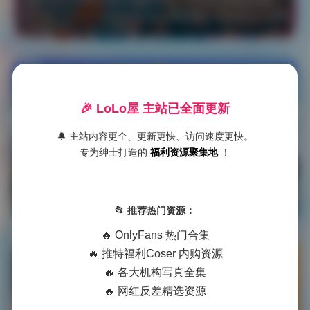
在当今这个社交媒体蓬勃发展的时代，许多博主和摄影师都在为自己的粉丝打造独特的形象风格。李若汐作为一位在网络时代崭露头角的女博主，她 …



1 热度
李若汐写真精选6套合集：内部私藏无
发布于 51 分钟前
网
水印高清写真大公开
已关闭评论
红
套
图
🎉 LoLo屋 主站已全面更新
美
🔔 主站内容更全、更新更快、访问速度更快。
女
专为绅士打造的
福利资源聚集地
！
摄
Myu_a(뮤아)写真图集合集37套49GB大容量资源整理分享
关注韩系写真圈的朋友大概率都听过Myu_a这个名字。这位在推特和Instagram上活跃的韩国模特，凭借那种介于清纯与性感之间的独 …
影



1 热度
Myu_a(뮤아)写真图集合集37套49GB大
发布于 1 小时前
容量资源整理分享
已关闭评论
📂 推荐热门资源：
谜
🔥 OnlyFans 热门合集
语
🔥 推特福利Coser 内购资源
空
🔥 各大机构写真全集
间
🔥 网红反差精选资源