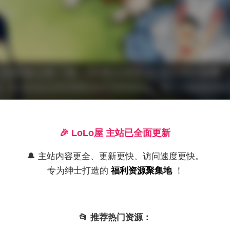
美女写真图集合集下载—253套全景精选 162GB大容量
，PureMedia以其高质量的美女写真图集闻名，吸引了无数摄影爱
， …

edia美女写真图集合集下载—253套全景精选 162GB大容量
已关闭评论
精
🎉 LoLo屋 主站已全面更新
🔔 主站内容更全、更新更快、访问速度更快。
专为绅士打造的
福利资源聚集地
！
📂 推荐热门资源：