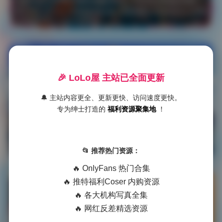
在当今这个社交媒体蓬勃发展的时代，许多博主和摄影师都在为自己的粉丝打造独特的形象风格。李若汐作为一位在网络时代崭露头角的女博主，她 …



1 热度
李若汐写真精选6套合集：内部私藏无
发布于 51 分钟前
网
水印高清写真大公开
已关闭评论
红
套
图
🎉 LoLo屋 主站已全面更新
美
🔔 主站内容更全、更新更快、访问速度更快。
女
专为绅士打造的
福利资源聚集地
！
摄
Myu_a(뮤아)写真图集合集37套49GB大容量资源整理分享
关注韩系写真圈的朋友大概率都听过Myu_a这个名字。这位在推特和Instagram上活跃的韩国模特，凭借那种介于清纯与性感之间的独 …
影



1 热度
Myu_a(뮤아)写真图集合集37套49GB大
发布于 1 小时前
容量资源整理分享
已关闭评论
📂 推荐热门资源：
谜
🔥 OnlyFans 热门合集
语
🔥 推特福利Coser 内购资源
空
🔥 各大机构写真全集
间
🔥 网红反差精选资源