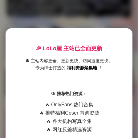
在如今的视觉盛宴中，PureMedia美女写真图集以其细腻的画面和多元的风格，迅速成为网红博主与摄影爱好者的必备素材。对于想要一次 …



1 热度
PureMedia美女写真图集合集下载：
发布于 1 小时前
网
253套高质量162GB资源全览
已关闭评论
红
套
图
🎉 LoLo屋 主站已全面更新
美
🔔 主站内容更全、更新更快、访问速度更快。
女
专为绅士打造的
福利资源聚集地
！
摄
李若汐内部私购无水印写真合集6套7GB高清图集资源整理
这段时间后台收到不少读者私信，都在问李若汐这组内部私购资源的情况。作为一个长期关注写真圈资源流转的编辑，今天专门把这6套共7GB的 …
影



2 热度
李若汐内部私购无水印写真合集6套7GB
发布于 1 小时前
高清图集资源整理
已关闭评论
📂 推荐热门资源：
谜
🔥 OnlyFans 热门合集
语
🔥 推特福利Coser 内购资源
空
🔥 各大机构写真全集
间
🔥 网红反差精选资源